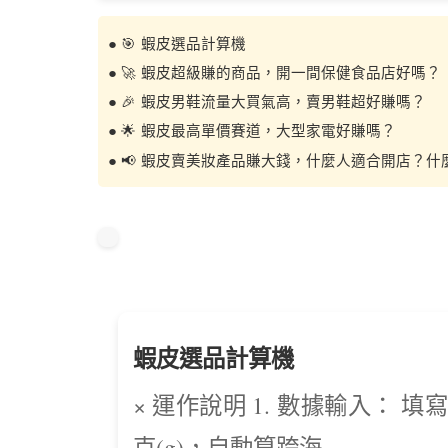
● 🎯
蝦皮選品計算機
● 🚀
蝦皮超級賺的商品，開一間保健食品店好嗎？
● 🎉
蝦皮男鞋流量大買氣高，賣男鞋超好賺嗎？
● 🌟
蝦皮最高單價賽道，大型家電好賺嗎？
● 📢
蝦皮賣美妝產品賺大錢，什麼人適合開店？什
蝦皮選品計算機
× 運作說明 1. 數據輸入： 填寫 1688 RMB 單價與匯率。 2. 重量計算： 單位為
克(g)，自動算跨海...