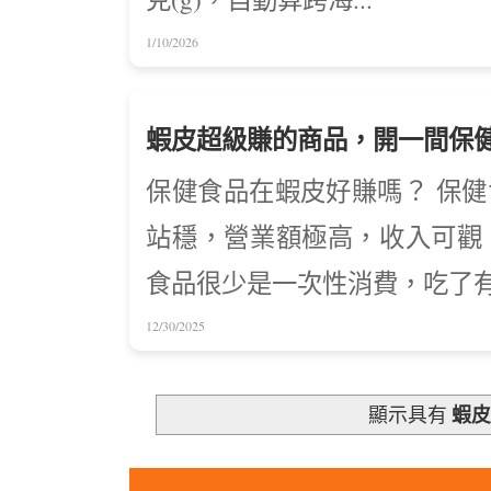
1/10/2026
蝦皮超級賺的商品，開一間保
保健食品在蝦皮好賺嗎？ 保
站穩，營業額極高，收入可觀。
食品很少是一次性消費，吃了有效
12/30/2025
蝦
顯示具有