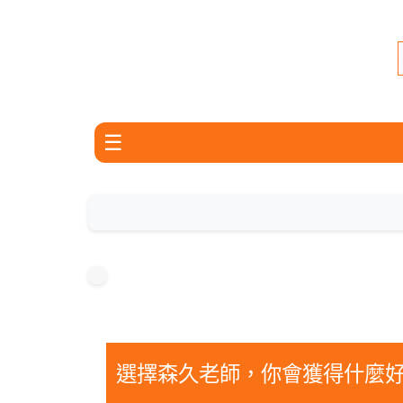
☰
📢 最新公告：蝦皮創業全攻略：新手如何快速賺錢
📝 【蝦皮電商成功賣家教學課程】— 你的財
選擇森久老師，你會獲得什麼