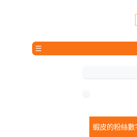
📢 最新公告：蝦皮創
☰
📝 【蝦皮電商成功賣
蝦皮的粉絲數