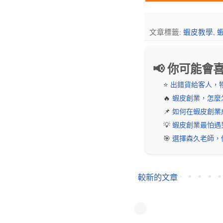
文章標籤:
蝦皮教學
,
📢 你可能會
⭐️
出錯貨給客人，
🔥
蝦皮創業，怎麼
📌
如何在蝦皮創業成
💡
蝦皮創業最怕遇
🎯
選擇森久老師，
較新的文章